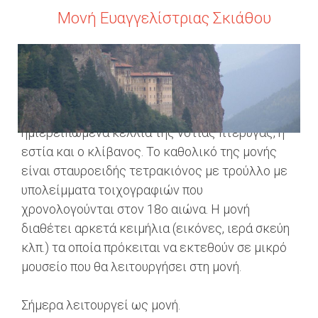
Μονή Ευαγγελίστριας Σκιάθου
Η Ιερά Μονή Ευαγγελίστριας είναι ένα από τα
πιο αξιόλογα μνημεία των Βόρειων Σποράδων.
Από τη μονή αυτή σώζεται το καθολικό, τα
ημιερειπωμένα κελλιά της νότιας πτέρυγας, η
εστία και ο κλίβανος. Το καθολικό της μονής
είναι σταυροειδής τετρακιόνος με τρούλλο με
υπολείμματα τοιχογραφιών που
χρονολογούνται στον 18ο αιώνα. Η μονή
διαθέτει αρκετά κειμήλια (εικόνες, ιερά σκεύη
κλπ.) τα οποία πρόκειται να εκτεθούν σε μικρό
μουσείο που θα λειτουργήσει στη μονή.
Σήμερα λειτουργεί ως μονή.