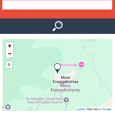
Ο
μ
Ύ
ε
ν
ο
+
ύ
−
R
Leaflet
| Map data ©
Google