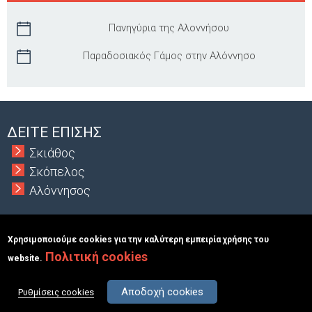
Πανηγύρια της Αλοννήσου
Παραδοσιακός Γάμος στην Αλόννησο
ΔΕΙΤΕ ΕΠΙΣΗΣ
Σκιάθος
Σκόπελος
Αλόννησος
Χρησιμοποιούμε cookies για την καλύτερη εμπειρία χρήσης του
Πολιτική cookies
Copyright © 2026 MacInformationGroup ltd.
|
ΑΡΙΘΜΟΣ Γ.Ε.Μ.Η.:
website.
117363401000
Όροι & Προϋποθέσεις
Σχετικά
Επικοινωνία
Αποδοχή cookies
Ρυθμίσεις cookies