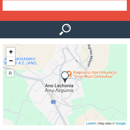
Ο
μ
Ύ
ε
ν
ο
+
ύ
−
R
Leaflet
| Map data ©
Google