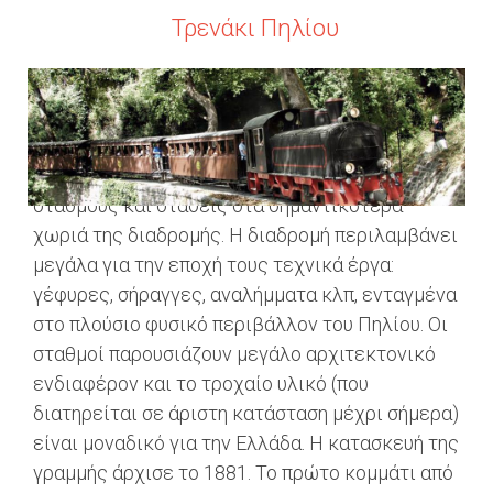
Τρενάκι Πηλίου
Πρόκειται για μία λιλιπούτεια (πλάτους 0.60 μ.)
γραμμή τρένου με αφετηρία το Βόλο, τέρμα στις
Μηλιές (28 χλμ. απόσταση) και ενδιάμεσους
σταθμούς και στάσεις στα σημαντικότερα
χωριά της διαδρομής. Η διαδρομή περιλαμβάνει
μεγάλα για την εποχή τους τεχνικά έργα:
γέφυρες, σήραγγες, αναλήμματα κλπ, ενταγμένα
στο πλούσιο φυσικό περιβάλλον του Πηλίου. Οι
σταθμοί παρουσιάζουν μεγάλο αρχιτεκτονικό
ενδιαφέρον και το τροχαίο υλικό (που
διατηρείται σε άριστη κατάσταση μέχρι σήμερα)
είναι μοναδικό για την Ελλάδα. Η κατασκευή της
γραμμής άρχισε το 1881. Το πρώτο κομμάτι από